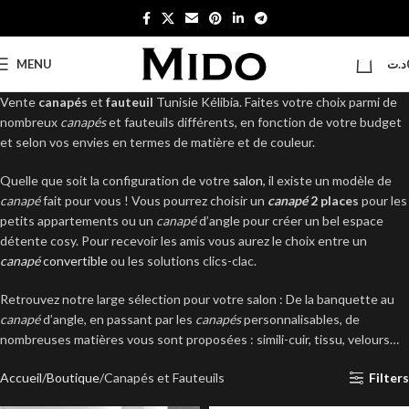
0
MENU
د.ت
Vente
canapés
et
fauteuil
Tunisie Kélibia.
Faites votre choix parmi de
nombreux
canapés
et fauteuils différents, en fonction de votre budget
et selon vos envies en termes de matière et de couleur.
Quelle que soit la configuration de votre
salon
, il existe un modèle de
canapé
fait pour vous ! Vous pourrez choisir un
canapé
2 places
pour les
petits appartements ou un
canapé
d’angle pour créer un bel espace
détente cosy. Pour recevoir les amis vous aurez le choix entre un
canapé
convertible
ou les solutions clics-clac.
Retrouvez notre large sélection pour votre salon : De la banquette au
canapé
d’angle, en passant par les
canapés
personnalisables, de
nombreuses matières vous sont proposées : simili-cuir, tissu, velours…
Accueil
Boutique
Canapés et Fauteuils
Filters