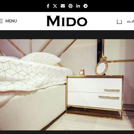
0
MENU
د.ت