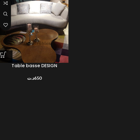
Table basse DESIGN
د.ت
650