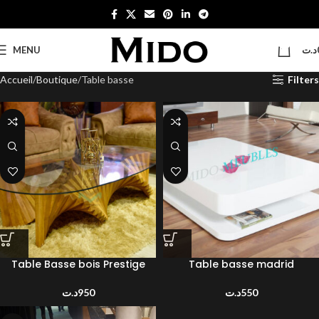
0
MENU
د.ت
Accueil
Boutique
Table basse
Filters
Table Basse bois Prestige
Table basse madrid
د.ت
950
د.ت
550