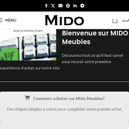
0
MENU
د.ت
Bienvenue sur MIDO
Meubles
Découvrez tout ce qu’il faut savoir
pour réussir votre première
expérience d’achat sur notre site.
Comment acheter sur Mido Meubles?
Des étapes simples à suivre pour compléter votre premier achat.