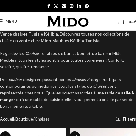
0
MENU
د.ت
Vente
chaises Tunisie
Kélibia
. Découvrez toutes nos collections de
chaise en vente chez
Mido Meubles Kélibia Tunisie
.
Regardez les
Chaises
, chaises de bar, tabouret de bar
sur Mido
Meubles: tous les styles sont là pour toutes vos envies ! Confort,
solidité, qualité, tendance.
Des
chaises
design en passant par les
chaises
vintage, rustiques,
contemporaines ou modernes, tous les styles de
chaises
sont
représentés chez nous. Qu’elles soient assorties à une table de
salle à
manger
ou à une table de cuisine, elles vous permettront de passer de
bons moments à table.
Accueil
Boutique
Chaises
Filters