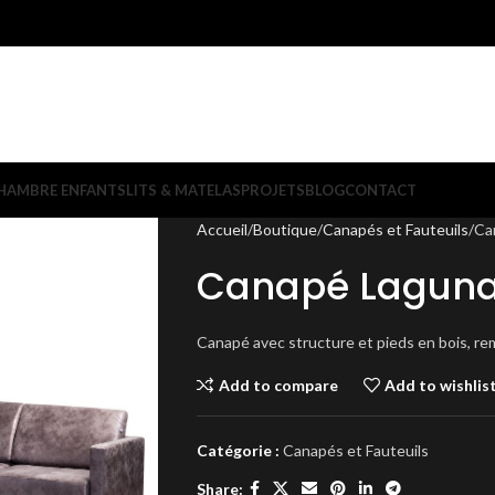
HAMBRE ENFANTS
LITS & MATELAS
PROJETS
BLOG
CONTACT
Accueil
Boutique
Canapés et Fauteuils
Ca
Canapé Lagun
Canapé avec structure et pieds en bois, re
Add to compare
Add to wishlis
Catégorie :
Canapés et Fauteuils
Share: