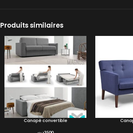
Produits similaires
Canapé convertible
Cana
AJOUTER AU PANIER
LIRE LA SUITE
د.ت
3500