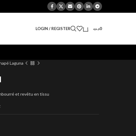
0
LOGIN / REGISTER
د.ت
0
napé Laguna
a
mbourré et revêtu en tissu
t