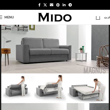
0
MENU
د.ت