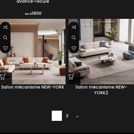
avance-recule
د.ت
5850
Salon mécanisme NEW-YORK
Salon mécanisme NEW-
YORK2
1
2
→