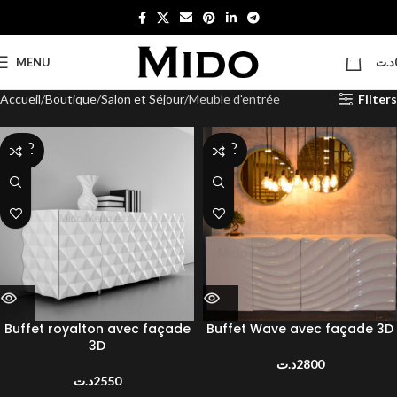
0
MENU
د.ت
Accueil
Boutique
Salon et Séjour
Meuble d'entrée
Filters
SOLD
SOLD
OUT
OUT
Buffet royalton avec façade
Buffet Wave avec façade 3D
3D
د.ت
2800
د.ت
2550