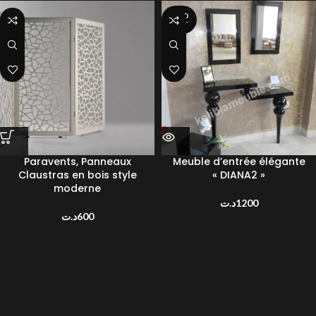
SOLD
OUT
Paravents, Panneaux
Meuble d’entrée élégante
Claustras en bois style
« DIANA2 »
moderne
د.ت
1200
د.ت
600