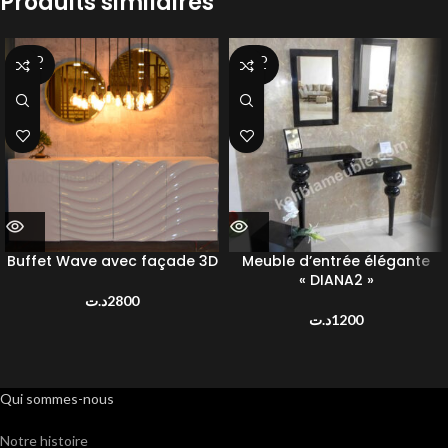
Produits similaires
SOLD
SOLD
OUT
OUT
Buffet Wave avec façade 3D
Meuble d’entrée élégante
« DIANA2 »
د.ت
2800
د.ت
1200
Qui sommes-nous
Notre histoire