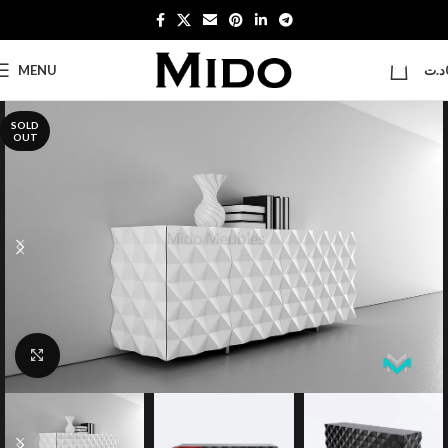
0
MENU
د.ت
SOLD
OUT
Click to enlarge