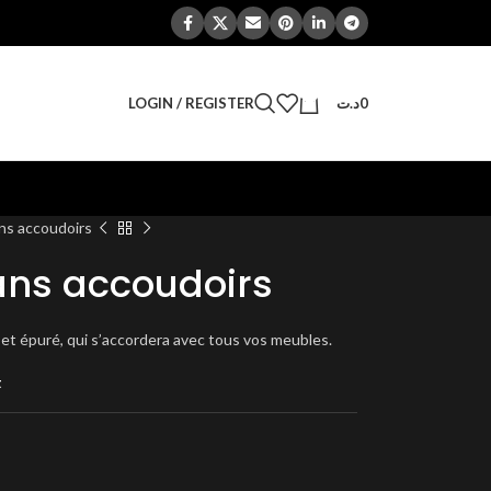
0
LOGIN / REGISTER
د.ت
0
ans accoudoirs
ans accoudoirs
 et épuré, qui s’accordera avec tous vos meubles.
t