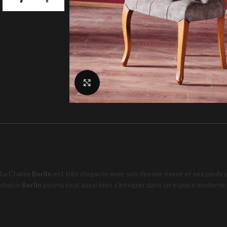
Click to enlarge
La Chaise
Berlin
est très élégante avec son dossier évasé et ses pieds a
chaise
Berlin
pourra tout aussi bien s’intégrer dans un espace moderne 