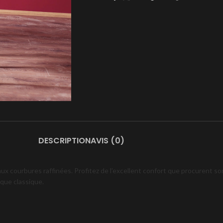
DESCRIPTION
AVIS (0)
ux courbures raffinées. Profitez de l’excellent confort que procurent so
que classique.