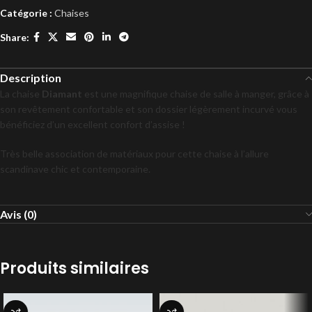
Catégorie :
Chaises
Share:
Description
La chaise
Diamant
est une magnifique chaise de salle à manger, grâce à
son revêtement confortable et son dossier légèrement incurvé vous
bénéficiez d’un excellent confort d’assise !
Très belle association de matériaux pour cette chaise à l’allure
scandinave chic et contemporaine.
Avis (0)
Produits similaires