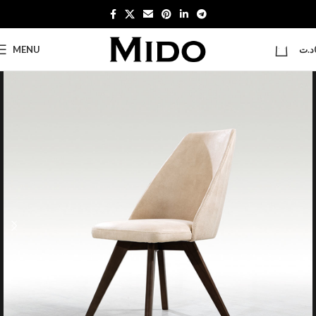
0
MENU
د.ت