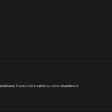
andinave
, il ravira votre
salon
ou votre
chambre
et