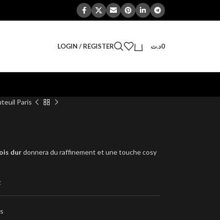
0
LOGIN / REGISTER
د.ت
0
teuil Paris
ois dur
donnera du raffinement et une touche cosy
t
s