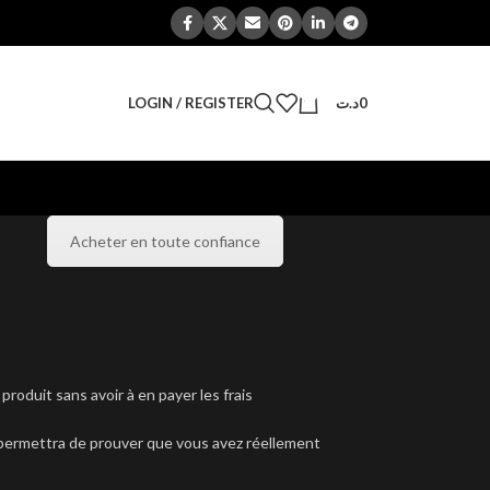
0
LOGIN / REGISTER
د.ت
0
Acheter en toute confiance
roduit sans avoir à en payer les frais
s permettra de prouver que vous avez réellement