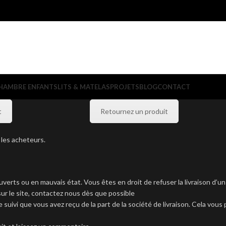
HAMBRE ENFANTS
LITS & MATELAS
PROJETS
BLOG
CONTACT
t
Retournez un produit
 les acheteurs.
erts ou en mauvais état. Vous êtes en droit de refuser la livraison d’un p
sur le site, contactez nous dès que possible
suivi que vous avez reçu de la part de la société de livraison. Cela vou