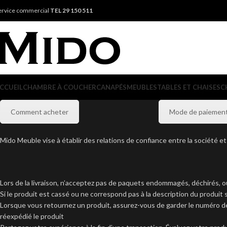
ervice commercial
TEL 29 150 511
CCUEIL
CHAMBRE À COUCHER
CANAPÉS
MEUBLES
TABLES ET CHAISES
C
Comment acheter
Mode de paiemen
Mido Meuble vise à établir des relations de confiance entre la société et
Lors de la livraison, n’acceptez pas de paquets endommagés, déchirés, ouv
Si le produit est cassé ou ne correspond pas à la description du produit 
Lorsque vous retournez un produit, assurez-vous de garder le numéro de 
réexpédié le produit