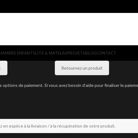
HAMBRE ENFANTS
LITS & MATELAS
PROJETS
BLOG
CONTACT
t
Retournez un produit
os options de paiement. Si vous avez besoin d’aide pour finaliser le pai
z en espèce à la livraison / à la récupération de votre produit.