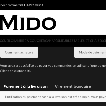
ervice commercial
TEL 29 150 511
CCUEIL
CHAMBRE À COUCHER
CANAPÉS
MEUBLES
TABLES ET CHAISES
C
Comment acheter?
Mode de paiemen
Vous avez la possibilité de payer vos commandes en utilisant l’une de n
Client en cliquant
ici
.
Paiement à la livraison
Virement bancaire
L’utilisation du paiement cash à la livraison est très simple. Vous paye