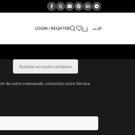
0
LOGIN / REGISTER
د.ت
0
Acheter en toute confiance
ement de votre commande, contactez notre Service