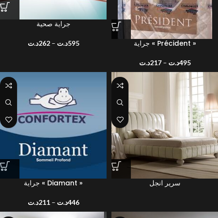
جراية صحية
جراية « Précident »
د.ت
262
–
د.ت
595
د.ت
217
–
د.ت
495
سرير انجل
جراية « Diamant »
د.ت
211
–
د.ت
446