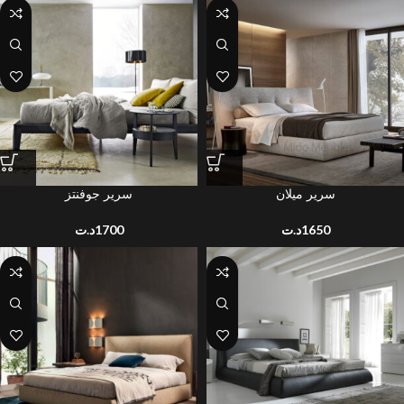
سرير ميلان
سرير جوفنتز
د.ت
1700
د.ت
1650