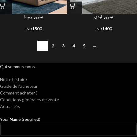
سرير ليدي
سرير روما
د.ت
1500
د.ت
1400
1
2
3
4
5
→
Qui sommes-nous
Notre histoire
Guide de l’acheteur
Comment acheter ?
Conditions générales de vente
Actualités
Your Name (required)