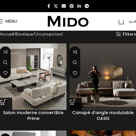
0
MENU
د.ت
Accueil
Boutique
Uncategorized
Filters
Salon moderne convertible
Canapé d’angle modulable
Prime
OASIS