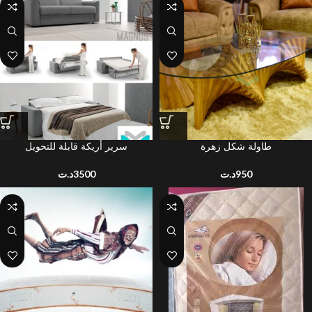
طاولة شكل زهرة
سرير أريكة قابلة للتحويل
د.ت
3500
د.ت
950