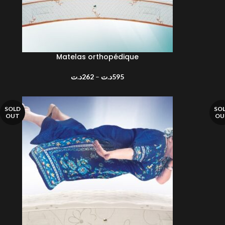
CHO
Matelas orthopédique
CHOIX DES OPTIONS
د.ت
262
–
د.ت
595
SOLD
SO
OUT
OU