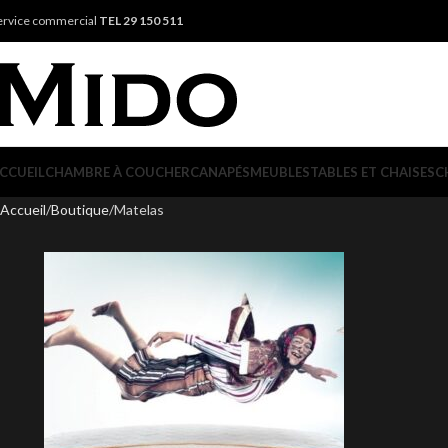
ervice commercial
TEL 29 150 511
CCUEIL
CHAMBRE À COUCHER
CANAPÉS
MEUBLES
TABLES ET CHAISES
C
Accueil
Boutique
Matelas