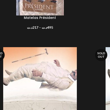
CHOIX D
Matelas Président
IX DES OPTIONS
د.ت
217
–
د.ت
495
LD
SOLD
T
OUT