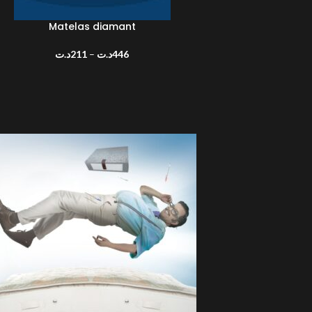
Matelas diamant
ES OPTIONS
د.ت
211
–
د.ت
446