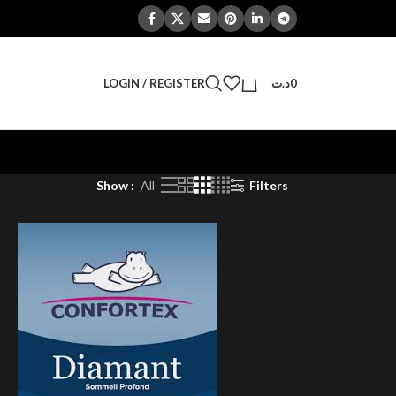
0
LOGIN / REGISTER
د.ت
0
Show
All
Filters