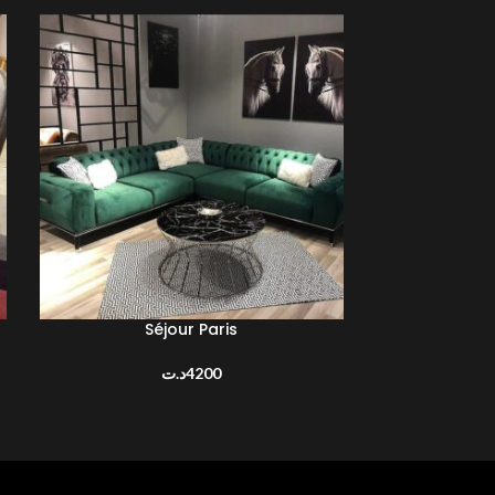
Séjour Paris
AJOUTER AU PANIER
د.ت
4200