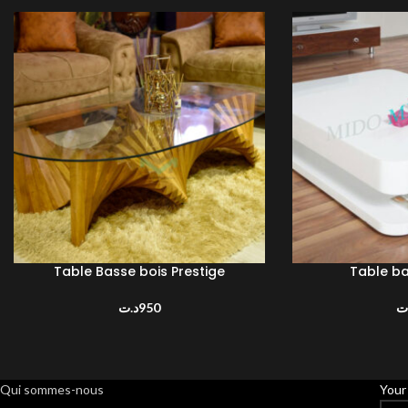
Table Basse bois Prestige
Table b
AJOUTER AU PANIER
AJOUTER AU PANIE
د.ت
950
ت
Qui sommes-nous
Your