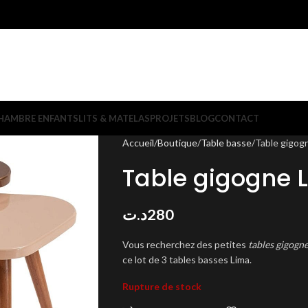
HAMBRE ENFANTS
LITS & MATELAS
PROJETS
BLOG
CONTACT
Accueil
Boutique
Table basse
Table gigog
Table gigogne 
د.ت
280
Vous recherchez des petites
tables gigogne
ce lot de 3 tables basses Lima.
Rupture de stock