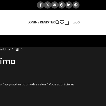
0
LOGIN / REGISTER
د.ت
0
ne Lima
Lima
s triangulaires
pour votre salon ? Vous apprécierez