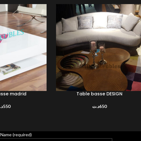
asse madrid
Table basse DESIGN
R
AJOUTER AU PANIER
د.
550
د.ت
650
 Name (required)