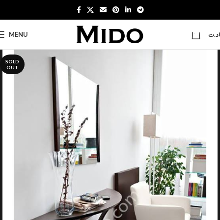
0
MENU
د.ت
SOLD
OUT