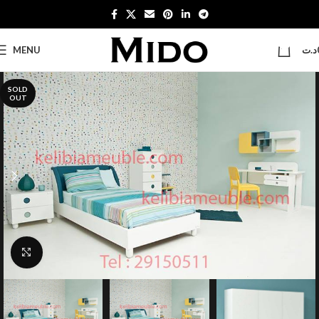
0
MENU
د.ت
SOLD
OUT
Click to enlarge