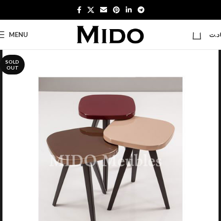
0
MENU
د.ت
SOLD
OUT