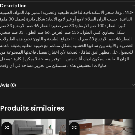
Description
نوفا: سحر الاسكندنافية لداخلية طبيعية وعصرية! مميزاتها: المواد: الصينية: MDF
(سمك 30 ملم) القاعدة: خشب الزان الطلاء: لامع أو غير لامع الأبعاد: شكل دائرة
كبير: القطر: 100 صم الارتفاع: 33 صم صغير: القطر 46 صم الارتفاع 33 صم
شكل بيضاوي كبير: الطول: 155 صم العرض: 66 صم الطول: 33 صم صغير:
القطر 46 صم الارتفاع 33 صم له +: اجتماع الطبيعة و اللون: تجمع هذه الطاولات
العصرية والأنيقة بين ساقيها الخشبية بشكل متناغم مع صينية مطلية بطبقة ناعمة
للحصول على مظهر أنيق تمامًا. -الصلابة لأي اختبار: بفضل قاعدتها المصنوعة من
الزان الصلبة ، سيكون لديك أثاث متين. – توفير مساحة لا يمكن إنكارها: بفضل
طاولات التعشيش هذه ، ستتمكن من تحرير مساحة في أي وقت
Avis (0)
Produits similaires