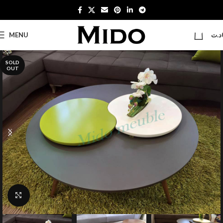
0
MENU
د.ت
SOLD
OUT
Click to enlarge