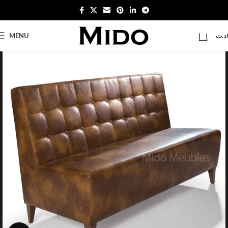
0
MENU
د.ت