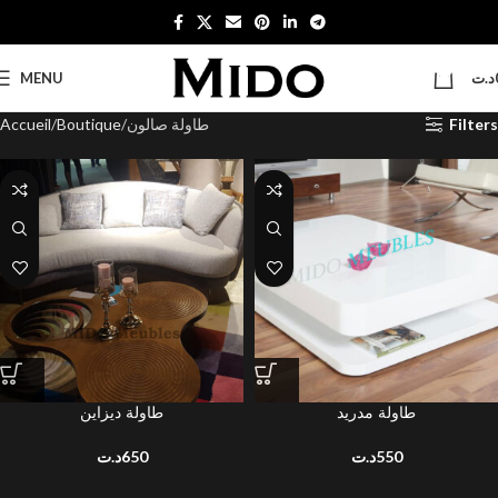
0
MENU
د.ت
Accueil
Boutique
طاولة صالون
Filters
طاولة مدريد
طاولة ديزاين
د.ت
650
د.ت
550