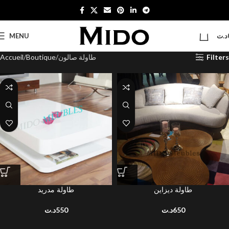
0
MENU
د.ت
Accueil
Boutique
طاولة صالون
Filters
طاولة ديزاين
طاولة مدريد
د.ت
550
د.ت
650