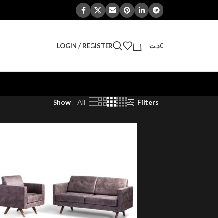
0
LOGIN / REGISTER
د.ت
0
Show
All
Filters