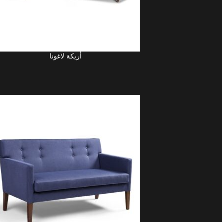
أريكة لاغونا
UITE