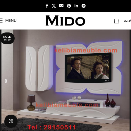
0
MENU
د.ت
SOLD
OUT
Click to enlarge