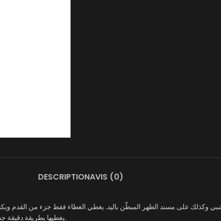
DESCRIPTION
AVIS (0)
 وكذلك على مسند الظهر المبطّن باليد. يغطي الغطاء فقط جزء من القدم ويكشف ع
يغطيها بطريقة دقيقة جدا وسرية. هذا الكرسي الخشبي الأنيق مثالي لمناطق الصالة أو الفنادق أو المقاهي.