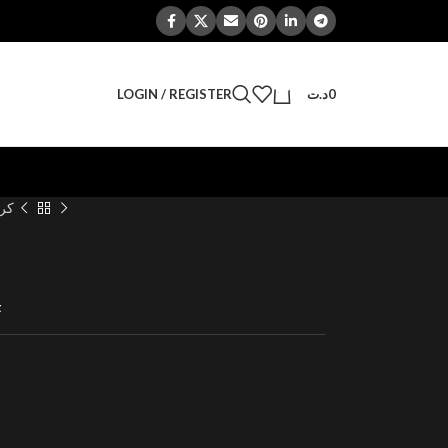
0
LOGIN / REGISTER
د.ت
0
كر
t