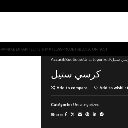
HAMBRE ENFANTS
LITS & MATELAS
PROJETS
BLOG
CONTACT
Accueil
Boutique
Uncategorized
سي ستيل
كرسي ستيل
Add to compare
Add to wishlis
Catégorie :
Uncategorized
Share: