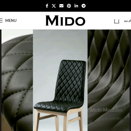
0
MENU
د.ت