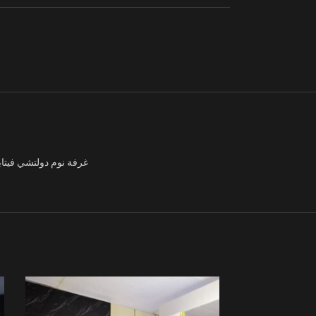
غرفة نوم دولتشي فيتابلنز مع لوح رأس منجد (قماش قابل للغسيل والبقع مع من انتظر من بين مجموعة واسعة من الألوان). التركيبة: السرير: 180×200 سم 2 طاولات ليلية منضدة الزينة