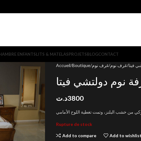
HAMBRE ENFANTS
LITS & MATELAS
PROJETS
BLOG
CONTACT
Accueil
Boutique
غرف نوم
غرف نوم
ي فيتا
ة نوم دولتشي فيتا
د.ت
3800
Rupture de stock
Add to compare
Add to wishlis