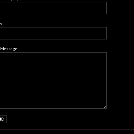
ect
 Message